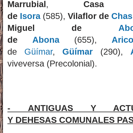
Marrubial
,
Casa G
de
Isora
(585),
Vilaflor
de
Chas
Miguel de
Ab
de
Abona
(655),
Aric
de
Güímar
,
Güímar
(290),
viveversa (Precolonial).
- ANTIGUAS Y ACTUA
Y
DEHESAS
COMUNALES PAS