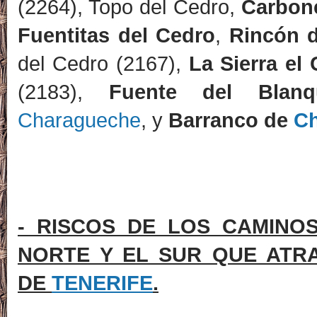
(2264), Topo del Cedro,
Carbone
Fuentitas del Cedro
,
Rincón d
del Cedro (2167),
La Sierra el
(2183),
Fuente del Blanqu
Charagueche
, y
Barranco de
C
-
RISCOS
DE LOS CAMINO
NORTE Y EL SUR QUE ATR
DE
TENERIFE
.