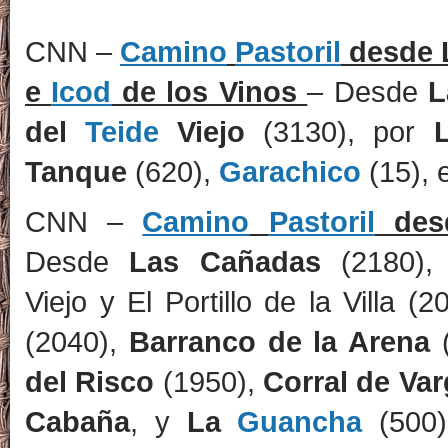
CNN –
Camino
Pastoril
desde 
e
Icod
de los Vinos
– Desde
L
del
Teide
Viejo
(3130), por
Tanque
(620),
Garachico
(15), 
CNN –
Camino
Pastoril
des
Desde
Las Cañadas
(2180), E
Viejo y El Portillo de la Villa (
(2040),
Barranco de la Arena
(
del Risco
(1950),
Corral de Va
Cabaña
, y
La
Guancha
(500