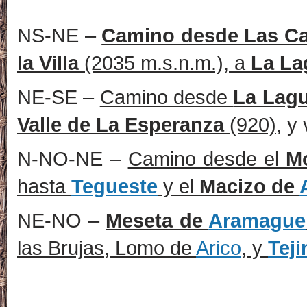
NS-NE –
Camino desde Las C
la Villa
(2035 m.s.n.m.), a
La La
NE-SE –
Camino desde
La Lag
Valle de La Esperanza
(920)
, y
N-NO-NE –
Camino desde el
M
hasta
Tegueste
y el
Macizo de
NE-NO –
Meseta de
Aramague
las Brujas, Lomo de
Arico
, y
Teji