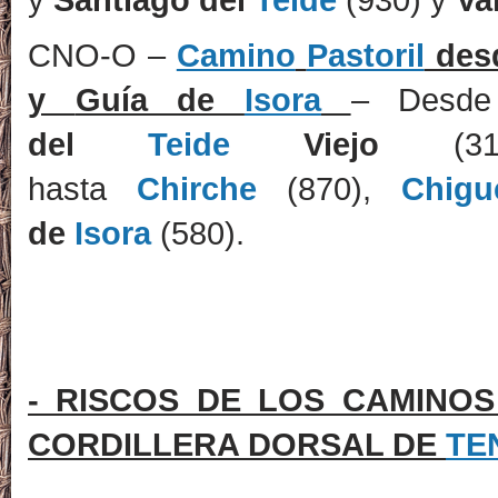
CNO-O –
Camino
Pastoril
des
y
Guía de
Isora
– Desd
del
Teide
Viejo
(31
hasta
Chirche
(870),
Chigu
de
Isora
(580).
- RISCOS DE LOS CAMINO
CORDILLERA DORSAL DE
TE