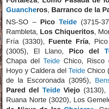
Guanche
ros
,
Barranco de la P
NS-SO –
Pico
Teide
(3715-37
Rambleta,
Los Chiqueritos
, Mo
Fría (3330),
Fuente Fría
, Pic
(3005), El Llano,
Pico del
T
Chapa del
Teide
Chico, Risco 
Hoyo y Caldera del
Teide
Chico 
de la Escoronada (3095),
Ben
Pared del
Teide
Viejo
(3130)
Ruana Norte (3020), Los Gemel