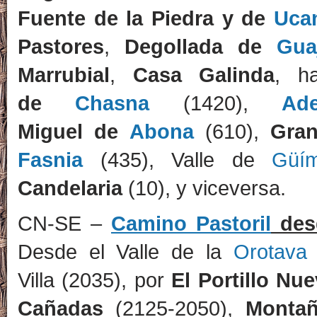
Fuente de la Piedra y de
Uca
Pastores
,
Degollada de
Gua
Marrubial
,
Casa Galinda
, h
de
Chasna
(1420),
Ade
Miguel de
Abona
(610),
Gran
Fasnia
(435), Valle de
Güím
Candelaria
(10), y viceversa.
CN-SE –
Camino Pastoril
des
Desde el Valle de la
Orotava
ó
Villa (2035), por
El Portillo Nu
Cañadas
(2125-2050),
Montaña