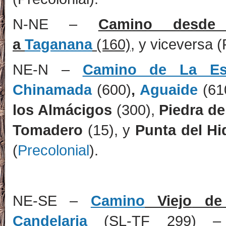
N-NE –
Camino desd
a
Taganana
(160)
, y viceversa (
NE-N –
Camino de La Esc
Chinamada
(600)
,
Aguaide
(61
los Almácigos
(300),
Piedra d
Tomadero
(15), y
Punta del Hi
(
Precolonial
).
NE-SE –
Camino
Viejo
d
Candelaria
(SL-TF 299)