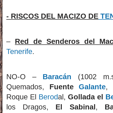
- RISCOS DEL MACIZO DE
TE
–
Red de Senderos del Ma
Tenerife
.
NO-O –
Baracán
(1002 m.s
Quemados,
Fuente
Galante
Roque El
Berod
al,
Gollada el
B
los Dragos,
El Sabinal
,
B