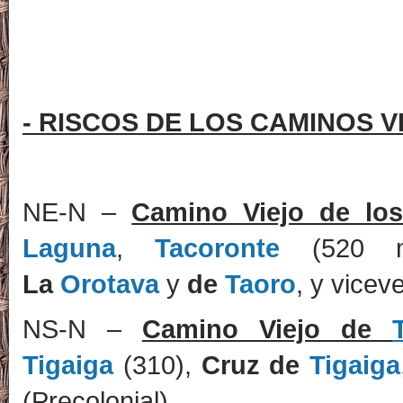
- RISCOS DE LOS CAMINOS V
NE-N –
Camino Viejo de l
Laguna
,
Tacoronte
(520 m.
La
Orotava
y
de
Taoro
, y vicev
NS-N –
Camino Viejo de
Tigaiga
(310),
Cruz de
Tigaiga
(Precolonial).