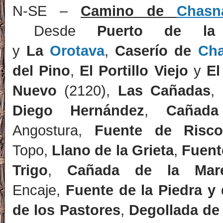
N-SE –
Camino de
Chasn
Desde
Puerto de la
y
La
Orotava
,
Caserío de
Ch
del Pino
,
El Portillo Viejo
y
El
Nuevo
(2120),
Las Cañadas
,
Diego Hernández
,
Cañada
Angostura,
Fuente de Risco
Topo,
Llano de la Grieta
,
Fuente
Trigo
,
Cañada de la Mare
Encaje,
Fuente de la Piedra y
de los Pastores
,
Degollada d