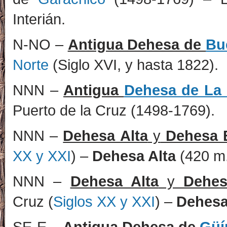
Interián.
N-NO –
Antigua Dehesa de
Bu
Norte
(Siglo XVI, y hasta 1822).
NNN –
Antigua
Dehesa de La 
Puerto de la Cruz (1498-1769).
NNN –
Dehesa Alta
y
Dehesa 
XX y XXI
) –
Dehesa Alta
(420 m.
NNN –
Dehesa Alta
y
Dehes
Cruz (
Siglos XX y XXI
) –
Dehesa
SE-E –
Antigua Dehesa de
Güí