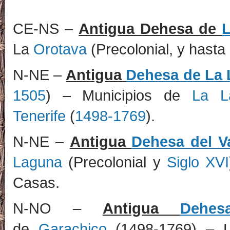
CE-NS –
Antigua Dehesa de
La
Orotava
(Precolonial, y hasta
N-NE –
Antigua
Dehesa de La
1505
) – Municipios de
La L
Tenerife
(
1498-1769
).
N-NE –
Antigua
Dehesa del V
Laguna
(Precolonial y
Siglo XVI
Casas.
N-NO –
Antigua
Dehe
de
Garachico
(1498-1769) – Ll