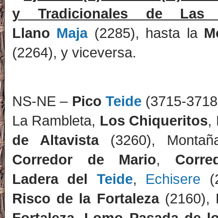
y Tradicionales de La
Llano
Maja
(2285), hasta la
M
(2264), y viceversa.
NS-NE –
Pico
Teide
(3715-3718
La Rambleta,
Los Chiqueritos
,
de Altavista
(3260), Monta
Corredor de Mario
,
Corre
Ladera del
Teide
,
Echisere
(
Risco de la Fortaleza
(2160), 
Fortaleza
,
Lomo Pasada de l