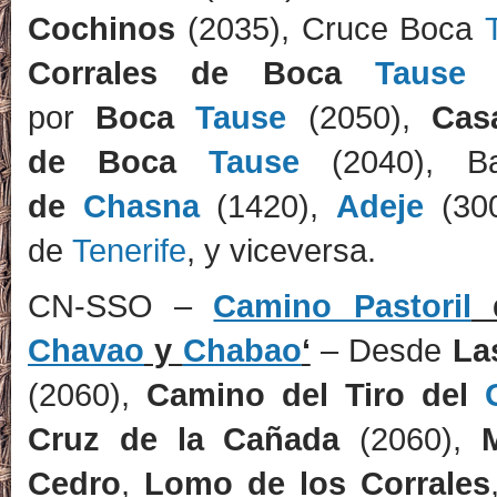
Cochinos
(2035), Cruce Boca
Corrales de Boca
Tause
(
por
Boca
Tause
(2050),
Ca
de
Boca
Tause
(2040), B
de
Chasna
(1420),
Adeje
(300
de
Tenerife
, y viceversa.
CN-SSO –
Camino Pastoril
d
Chavao
y
Chabao
‘
– Desde
La
(2060),
Camino del Tiro del
Cruz de la Cañada
(2060),
Cedro
,
Lomo de los Corrales