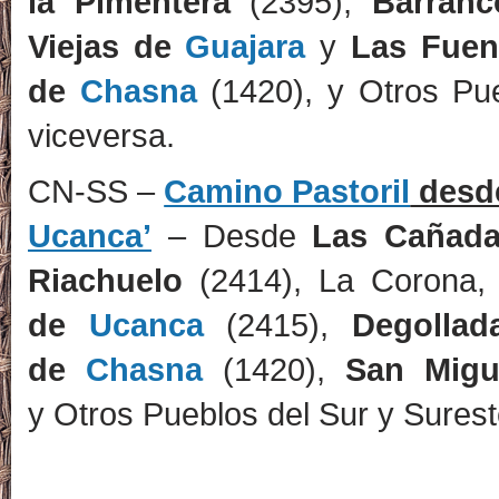
la Pimentera
(2395),
Barranc
Viejas de
Guajara
y
Las Fue
de
Chasna
(1420), y Otros Pu
viceversa.
CN-SS –
Camino Pastoril
desd
Ucanca’
– Desde
Las Cañad
Riachuelo
(2414), La Corona,
de
Ucanca
(2415),
Degolla
de
Chasna
(1420),
San Mig
y Otros Pueblos del Sur y Sures