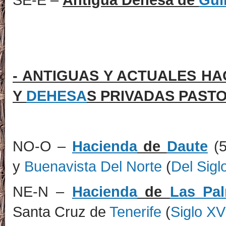
- ANTIGUAS Y ACTUALES H
Y
DEHESA
S
PRIVADAS PAST
NO-O –
Hacienda
de
Daute
(
y
Buenavista Del Norte
(
Del Sigl
NE-N –
Hacienda
de
Las Pa
Santa Cruz de
Tenerife
(
Siglo XV