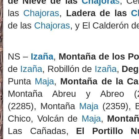
de Nieve de las
Chajora
s
, Ce
las
Chajoras
,
Ladera de las
C
de las
Chajoras
, y El Calderón d
NS –
Izaña
,
Montaña de los P
de
Izaña
, Robillón de
Izaña
,
Deg
Punta
Maja
,
Montaña de la Car
Montaña Abreu y Abreo (
(2285), Montaña
Maja
(2359), 
Chico, Volcán de
Maja
,
Montaña
Las Cañadas,
El Portillo N