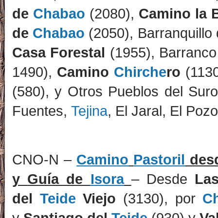
de
Chabao
(2080),
Camino la 
de
Chabao
(2050), Barranquillo
Casa Forestal
(1955), Barranc
1490),
Camino
Chirche
ro
(1130
(580), y Otros Pueblos del Sur
Fuentes,
Tejina
, El Jaral, El Poz
CNO-N –
Camino
Pastoril
des
y
Guía de
Isora
– Desde
La
del
Teide
Viejo
(3130), por
C
y
Santiago del
Teide
(930) y
Val