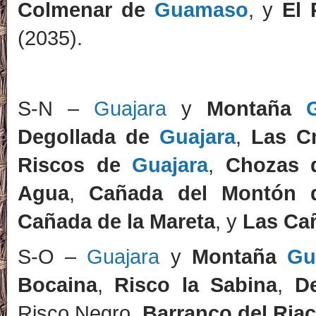
Colmenar de
Guamaso
, y
El 
(2035).
S-N –
Guajara
y
Montaña
Degollada de
Guajara
,
Las C
Riscos de
Guajara
,
Chozas 
Agua
,
Cañada del Montón d
Cañada de la Mareta
, y
Las Ca
S-O –
Guajara
y
Montaña
Gu
Bocaina
,
Risco la Sabina
,
D
Risco Negro,
Barranco del Ria