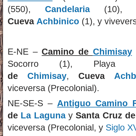
(550),
Candelaria
(10)
Cueva
Achbinico
(1), y vivever
E-NE –
Camino de
Chimisay
Socorro (1), Pla
de
Chimisay
,
Cueva
Achb
viceversa (Precolonial).
NE-SE-S –
Antiguo Camino
R
de
La Laguna
y
Santa Cruz d
viceversa (Precolonial, y
Siglo X