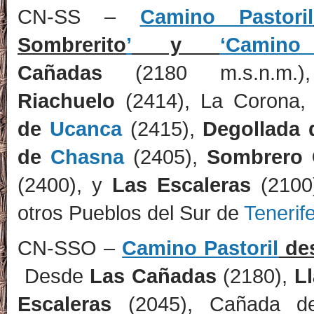
CN-SS –
Camino Pastoril
Sombrerito
’
y
‘Camin
Cañadas
(2180 m.s.n.m.
Riachuelo
(2414), La Corona,
de
Ucanca
(2415),
Degollada
de
Chasna
(2405),
Sombrero 
(2400), y
Las Escaleras
(2100
otros Pueblos del Sur de
Tenerif
CN-SSO –
Camino Pastoril
des
Desde
Las Cañadas
(2180),
L
Escaleras
(2045), Cañada d