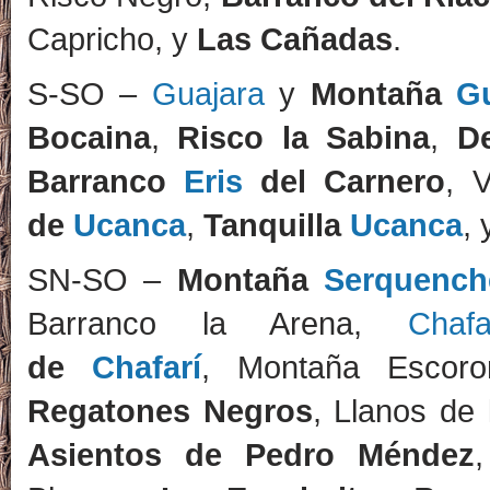
Capricho, y
Las Cañadas
.
S-SO –
Guajara
y
Montaña
G
Bocaina
,
Risco la Sabina
,
D
Barranco
Eris
del Carnero
, 
de
Ucanca
,
Tanquilla
Ucanca
,
SN-SO –
Montaña
Serquench
Barranco la Arena,
Chafa
de
Chafarí
, Montaña Escor
Regatones Negros
, Llanos de
Asientos de Pedro Méndez