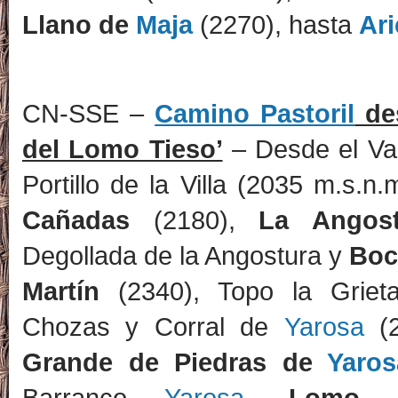
Llano de
Maja
(2270), hasta
Ar
CN-SSE –
Camino Pastoril
de
del Lomo Tieso’
– Desde el Va
Portillo de la Villa (2035 m.s.n.
Cañadas
(2180),
La Angost
Degollada de la Angostura y
Boc
Martín
(2340), Topo la Griet
Chozas y Corral de
Yarosa
(2
Grande de Piedras de
Yaros
Barranco
Yarosa
,
Lomo 