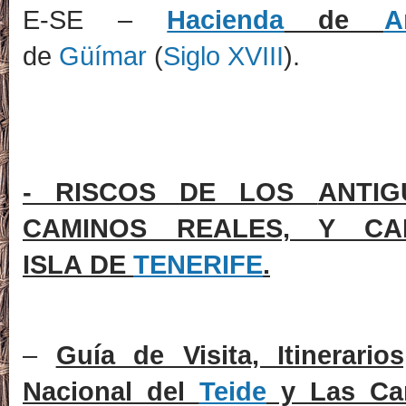
E-SE –
Hacienda
de
A
de
Güímar
(
Siglo XVIII
).
- RISCOS DE LOS
ANTI
CAMINOS REALES, Y CA
ISLA
DE
TENERIFE
.
–
Guía de Visita, Itinerar
Nacional del
Teide
y Las Ca