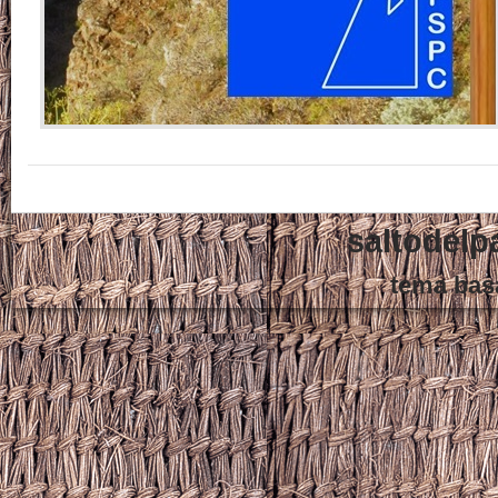
saltodelp
tema bas