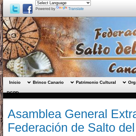
Powered by
Translate
Inicio
Brinco Canario
Patrimonio Cultural
Org
RGPD .
Asamblea General Extra
Federación de Salto del