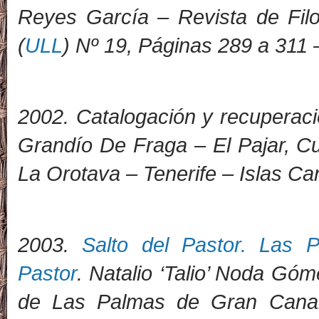
Reyes García – Revista de Filo
(
ULL
) Nº 19, Páginas 289 a 311 
2002. Catalogación y recuperació
Grandío De Fraga – El Pajar, C
La Orotava – Tenerife – Islas Ca
2
003.
Salto del Pastor. Las P
Pastor
. Natalio ‘Talio’ Noda Gó
de Las Palmas de Gran Canar