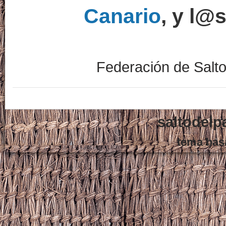
Canario
, y l@
Federación de Salt
saltodelp
tema bas