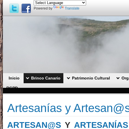
Powered by
Translate
Inicio
Brinco Canario
Patrimonio Cultural
Org
RGPD .
Artesanías y Artesan@s
ARTESAN@S
Y
ARTESANÍAS