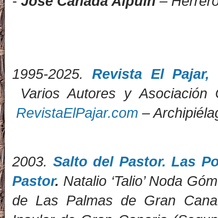
-
José Cañada Alpuín
– Herrero
1995-2025.
Revista El Pajar
Varios Autores y Asociación 
RevistaElPajar.com
– Archipiéla
2
003.
Salto del Pastor. Las Po
Pastor
.
Natalio ‘Talio’ Noda Góm
de Las Palmas de Gran Canar