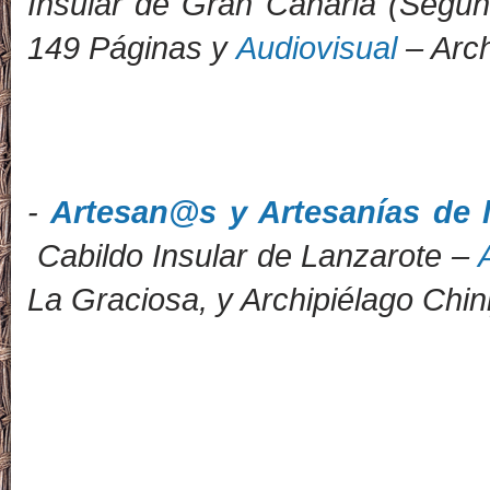
Insular de Gran Canaria (Segu
149 Páginas y
Audiovisual
– Arch
-
Artesan@s y Artesanías de l
Cabildo Insular de Lanzarote
–
La Graciosa, y Archipiélago Chini