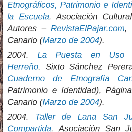
Etnográficos, Patrimonio e Ident
la Escuela
. Asociación Cultural
Autores –
RevistaElPajar.com
,
Canario (
Marzo de 2004
).
2004.
La Puesta en Uso Pú
Herreño
. Sixto Sánchez Perer
Cuaderno de Etnografía Can
Patrimonio e Identidad), Págin
Canario (
Marzo de 2004
)
.
2004.
Taller de Lana San J
Compartida
. Asociación San J