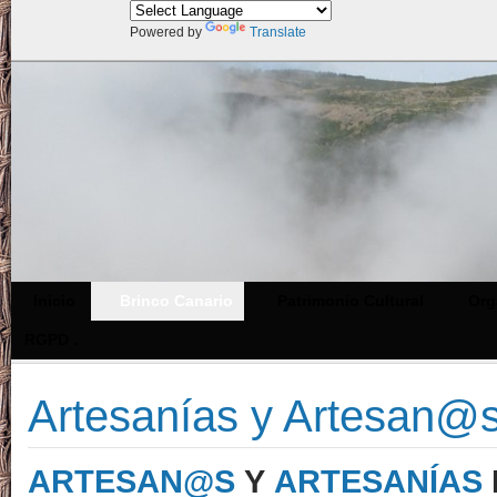
Powered by
Translate
Inicio
Brinco Canario
Patrimonio Cultural
Org
RGPD .
Artesanías y Artesan@s
ARTESAN@S
Y
ARTESANÍAS