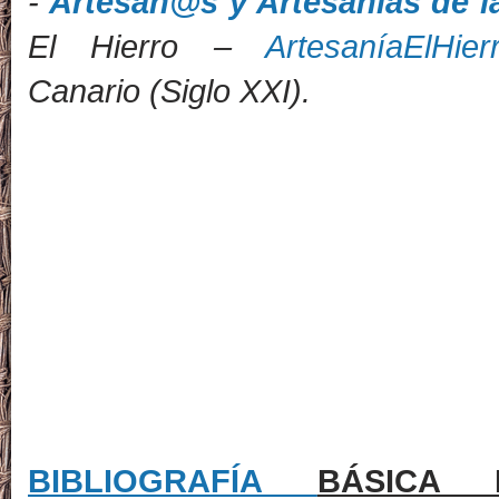
-
Artesan@s y Artesanías de la
El Hierro
–
ArtesaníaElHier
Canario
(Siglo XXI).
BIBLIOGRAFÍA
BÁSIC