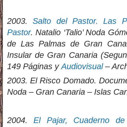
2
003.
Salto del Pastor. Las P
Pastor
. Natalio ‘Talio’ Noda Gó
de Las Palmas de Gran Canar
Insular de Gran Canaria (Segu
149 Páginas y
Audiovisual
– Arch
2003. El Risco Domado. Documen
Noda – Gran Canaria – Islas Can
2
004.
El Pajar, Cuaderno de