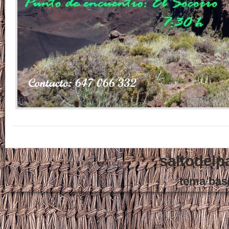
saltodelp
tema bas