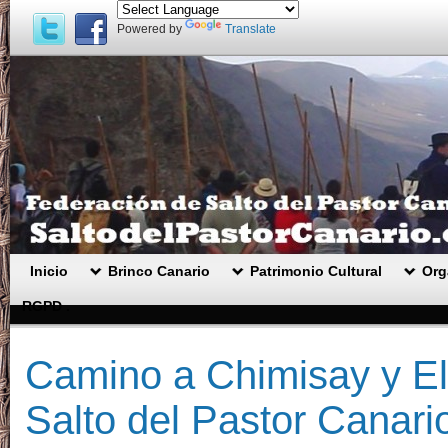
Powered by
Translate
Inicio
Brinco Canario
Patrimonio Cultural
Org
RGPD .
Camino a Chimisay y El
Salto del Pastor Canari