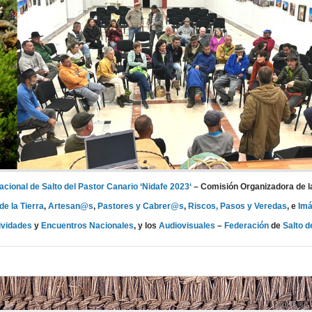
cional de Salto del Pastor Canario ‘Nidafe 2023‘
– Comisión Organizadora de 
e la Tierra
,
Artesan@s
,
Pastores y Cabrer@s
,
Riscos, Pasos y Veredas
, e
Imá
ividades
y
Encuentros Nacionales
, y los
Audiovisuales
–
Federación
de
Salto d