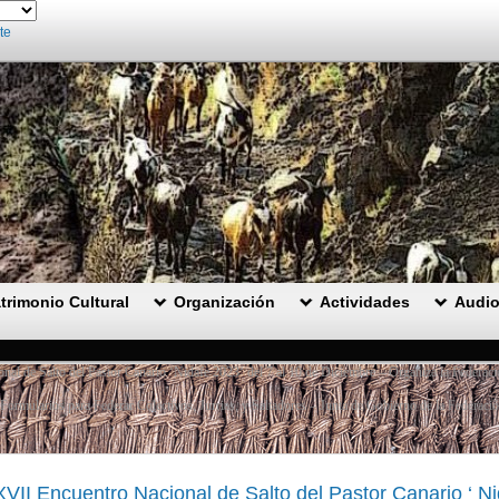
te
trimonio Cultural
Organización
Actividades
Audio
al de Salto del Pastor Canario ‘Nidafe 2023‘ del 7 al 10 de Diciembre – Organiza la Federación
Formularios para Federar Colectivos, Jurrias, y Saltadores – Junta de Gobierno de la Federaci
VII Encuentro Nacional de Salto del Pastor Canario ‘ N