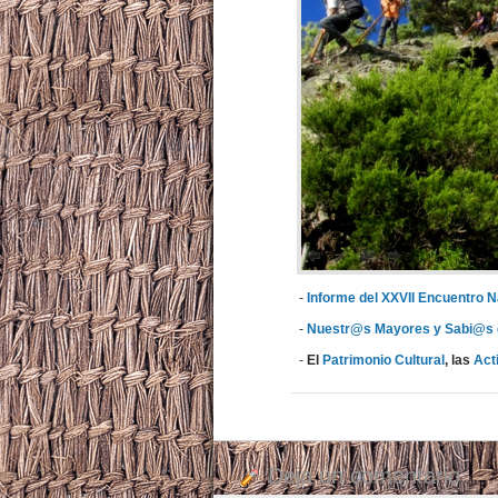
-
Informe del XXVII Encuentro Na
-
Nuestr@s Mayores y Sabi@s d
-
El
Patrimonio Cultural
, las
Act
Deja un comentario