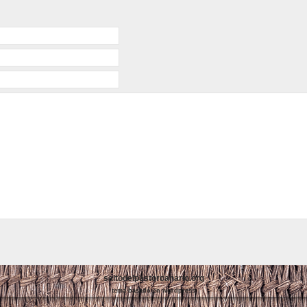
saltodelpastorcanario.org
tema basado en wordpress