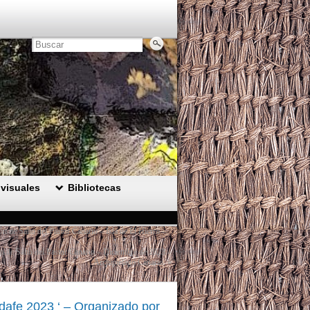
visuales
Bibliotecas
 de Salto del Pastor Canario – Isla de El Hierro –
ón de Salto del Pastor Canario – Diciembre de 2023 –
Archipiélago Canario.
»
idafe 2023 ‘ – Organizado por