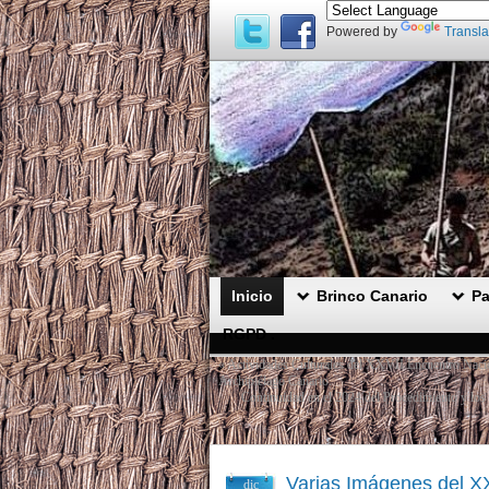
Powered by
Transla
Inicio
Brinco Canario
Pa
RGPD .
«
Actividades Culturales del XXVII Encuentro Nacion
Archipiélago Canario.
Continuidad en el 2024 del Procedimiento y los 
Varias Imágenes del XX
dic