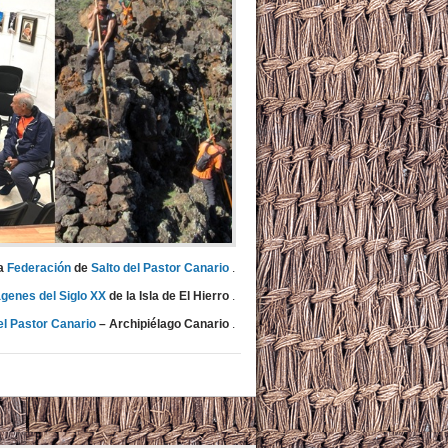
la
Federación
de
Salto del Pastor Canario
.
genes del Siglo XX
de la Isla de El Hierro
.
el Pastor Canario
–
Archipiélago Canario
.