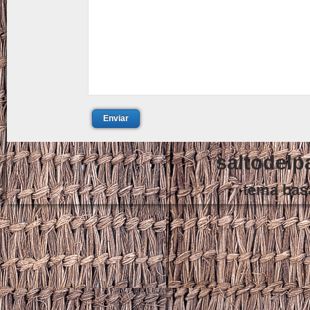
Enviar
saltodelp
tema bas