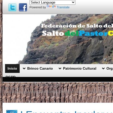
Powered by
Translate
Inicio
Brinco Canario
Patrimonio Cultural
Org
RGPD .
«
Curso de Iniciación al Salto del Pastor Canario 2026 organizado por Jurria Tamonerque 
Archipiélago Canario.
Convocatoria de la Asamblea General Ordinaria 2026 de la Federación de Salto del Pastor Ca
ene