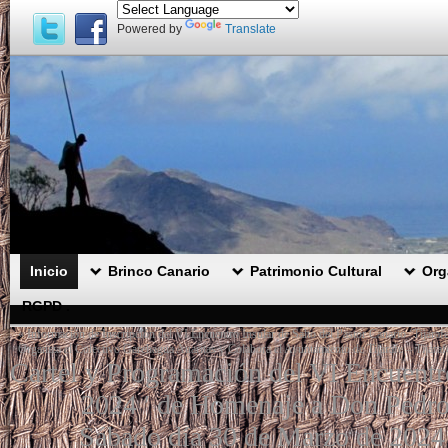
Powered by
Translate
Inicio
Brinco Canario
Patrimonio Cultural
Org
RGPD .
«
Información de Inscripción del VI Encuentro Insular de Salto del Pastor Canario ‘Tija
Organiza el Colectivo Garehagua Auaritas y Colabora el Ayuntamiento de Tijarafe – Tijara
Cartel y Programación del VI Encuentro 
2024 ′ de Homenaje a Don Pedro 
Sábado día 30 de Marzo de 2024 