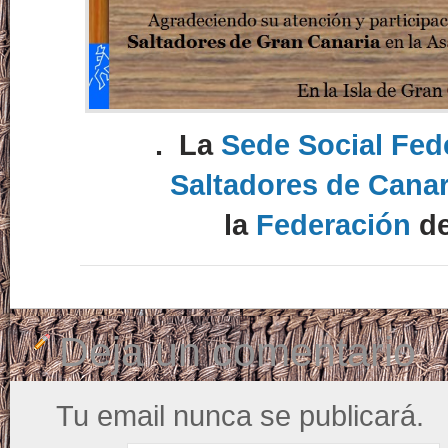
. La
Sede Social Fed
Saltadores de Canar
la
Federación
d
Deja un comentario
Tu email nunca se publicará.