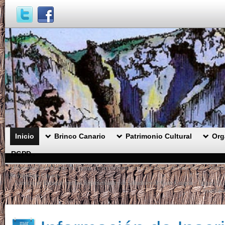
Inicio
Brinco Canario
Patrimonio Cultural
Org
RGPD .
«
Presentación del Libro de Poesía ‘A Veces Sueño con La Caldera’ de Sara Pérez – Miércol
Archipiélago Canario.
Anuncio de Reunión con los Representantes de Saltadores de Gran Canaria – Jueves 21 d
Asamblea 
mar