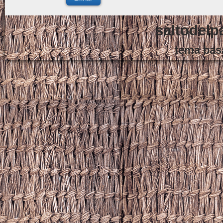
saltodelp
tema bas