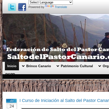
Powered by
Translate
Inicio
Brinco Canario
Patrimonio Cultural
Org
RGPD .
«
‘Caldera de Tirajana 2014′ – Del 4 al 6 de Abril el colectivo Jurria Humiaga celebra la VI
El Lápiz del Pastor – Exposición de Dibujos de Eduardo 
I Curso de Iniciación al Salto del Pastor Can
abr
24