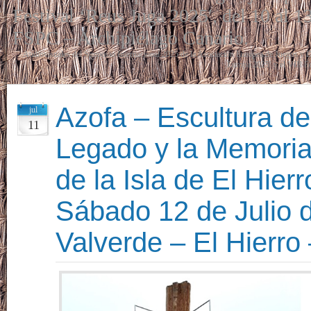
Festival ‘Reus Juga 2025′, del 10 al 1
FSPC – Archipiélago Canario.
Audiovisuales del Simposio Internacional 2025 de la Asociación Europea de Juegos 
Europa 2025′ y el VIII F
Azofa – Escultura d
jul
11
Legado y la Memoria
de la Isla de El Hier
Sábado 12 de Julio 
Valverde – El Hierro 