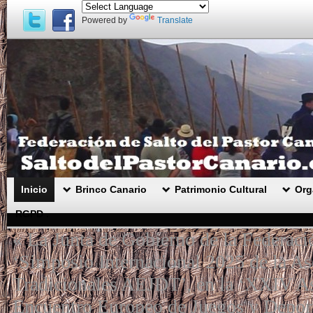
Powered by
Translate
Inicio
Brinco Canario
Patrimonio Cultural
Org
RGPD .
«
La Junta de Gobierno de la Federació
‘Simposio Internacional 2025 de la A
Tradicionales AEJDT’, en la ‘XXIV A
Encuentro Europeo de Juegos y Deporte