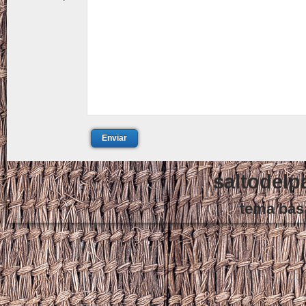
Enviar
saltodelp
tema bas