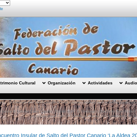
te
trimonio Cultural
Organización
Actividades
Audio
arios ‘ de Ediciones del Cabildo Insular de Gran Canaria – Bibliotecas de la Federación de Sal
o Insular de Salto del Pastor Canario ‘ Tijarafe 2023 ′ de Homenaje a Don Pedro Pérez Gómez ‘
organizado por el Colectivo Garehagua Auaritas y el Ayuntamiento de Tija
cuentro Insular de Salto del Pastor Canario ‘La Aldea 20