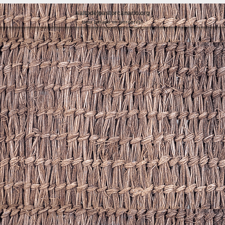
saltodelpastorcanario.org
tema basado en wordpress