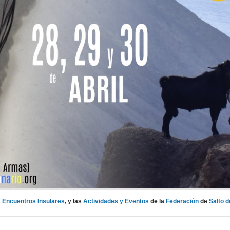
s
Encuentros Insulares
, y las
Actividades y Eventos
de la
Federación
de
Salto d