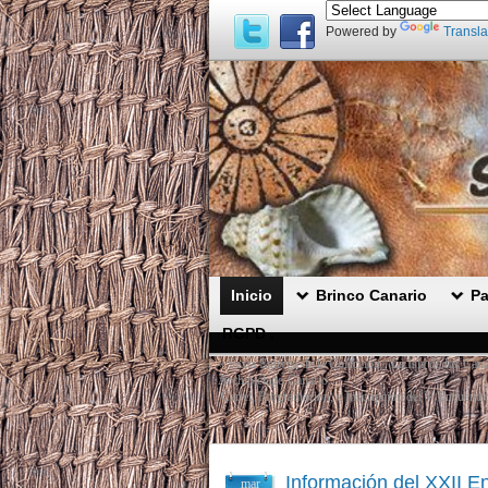
Powered by
Transla
Inicio
Brinco Canario
Pa
RGPD .
«
Sexta Entrega de la Colección ‘ La Isla de los Can
Archipiélago Canario.
Cartel, Programación, e Inscripción del V Encuentr
Información del XXII En
mar