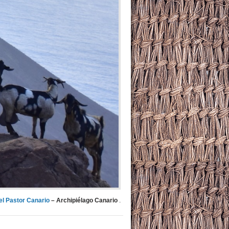
el Pastor Canario
– Archipiélago Canario
.