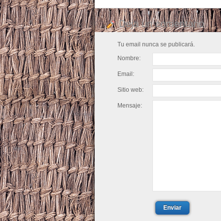
Deja un comentario
Tu email nunca se publicará.
Nombre:
Email:
Sitio web:
Mensaje:
Enviar