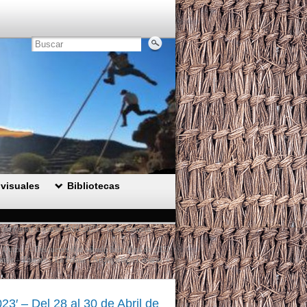
visuales
Bibliotecas
to del Pastor Canario 2018-2023 – Gran Canaria –
 Quico ’ – Del jueves 6 al sábado 8 de Abril de 2023
rafe – Tijarafe – La Palma – Archipiélago Canario.
»
23′ – Del 28 al 30 de Abril de