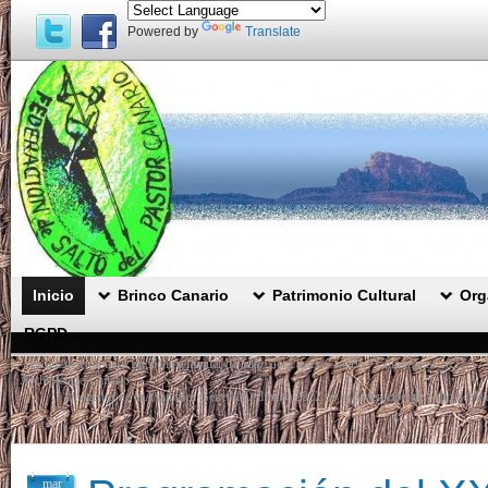
Powered by
Translate
Inicio
Brinco Canario
Patrimonio Cultural
Org
RGPD .
«
Programación del I Encuentro Insular de Salto del Pastor Canario ‘ Chinimagre 2022 ′ –
Archipiélago Canario.
Imágenes de la Asamblea General Ordinaria 2022 de la Federación de Salto del 
mar