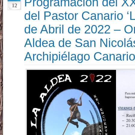
Programación del XX
12
del Pastor Canario ‘
de Abril de 2022 – O
Aldea de San Nicolá
Archipiélago Canario