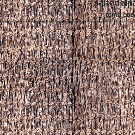
saltodelp
tema bas