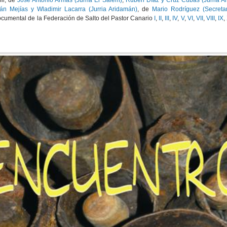
il, de
José Antonio Armas (Jurria El Salem)
,
Rubén Díaz y Cruz Cubas (Jurria A
ván Mejías y Wladimir Lacarra (Jurria Aridamán)
, de
Mario Rodríguez (Secreta
Documental de la Federación de Salto del Pastor Canario
I
,
II
,
III
,
IV
,
V
,
VI
,
VII
,
VIII
,
IX
,