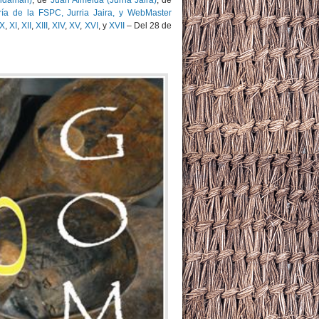
ridamán)
, de
Juan Almeida (Jurria Jaira)
, de
ría de la FSPC, Jurria Jaira, y WebMaster
X
,
XI
,
XII
,
XIII
,
XIV
,
XV
,
XVI
, y
XVII
– Del 28 de