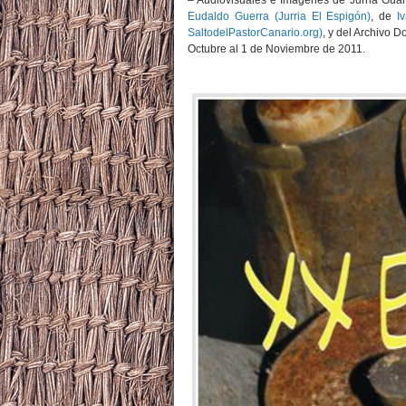
– Audiovisuales e Imágenes de Jurria Guan
Eudaldo Guerra (Jurria El Espigón)
, de
I
SaltodelPastorCanario.org)
, y del Archivo 
Octubre al 1 de Noviembre de 2011.