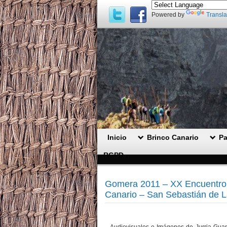
Powered by
Transla
Inicio
Brinco Canario
Pa
RGPD .
Gomera 2011 – XX Encuentro N
Canario – San Sebastián de 