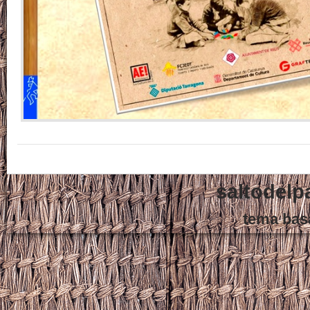
saltodelp
tema bas