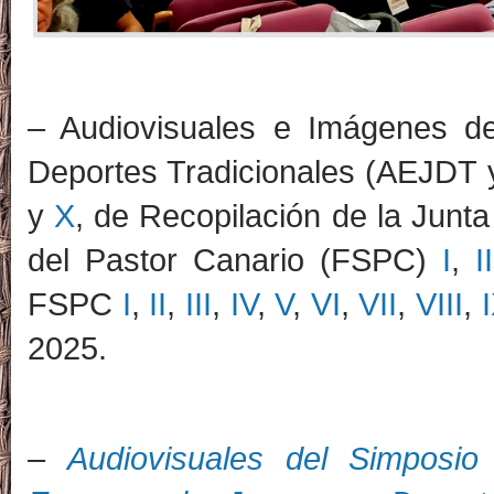
– Audiovisuales e Imágenes d
Deportes Tradicionales (AEJDT
y
X
, de Recopilación de la Junt
del Pastor Canario (FSPC)
I
,
II
FSPC
I
,
II
,
III
,
IV
,
V
,
VI
,
VII
,
VIII
,
2025.
–
Audiovisuales del Simposio