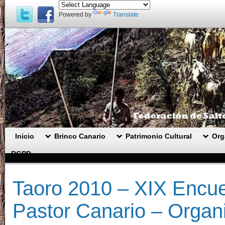
Powered by
Translate
Inicio
Brinco Canario
Patrimonio Cultural
Org
RGPD .
Taoro 2010 – XIX Encue
Pastor Canario – Organi