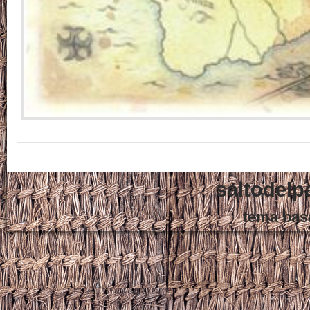
saltodelp
tema bas