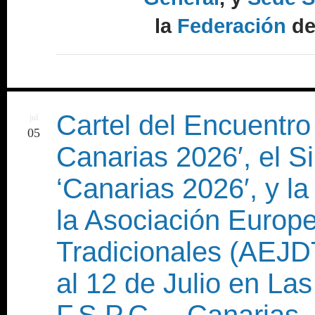
la
Federación
d
Cartel del Encuentro
jul
05
Canarias 2026′, el 
‘Canarias 2026′, y 
la Asociación Europ
Tradicionales (AEJD
al 12 de Julio en La
F.S.P.C. – Canarias, 