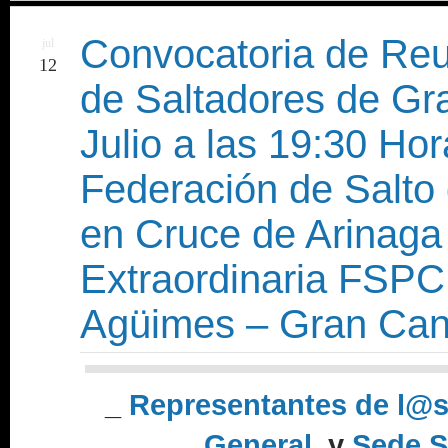
Convocatoria de Re
jul
12
de Saltadores de Gr
Julio a las 19:30 Hor
Federación de Salto
en Cruce de Arinaga
Extraordinaria FSPC 
Agüimes – Gran Cana
_
Representantes de l@s
General
, y
Sede S