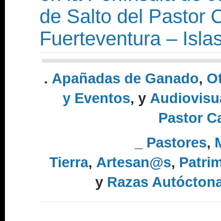
de Salto del Pastor
Fuerteventura – Isla
.
Apañadas de Ganado
,
Ot
y Eventos
, y
Audiovisu
Pastor C
_
Pastores
,
Tierra
,
Artesan@s
,
Patrim
y
Razas Autócton