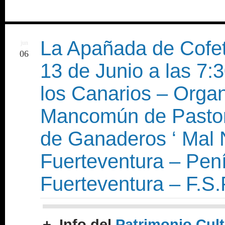
La Apañada de Cofet
jun
06
13 de Junio a las 7:
los Canarios – Orga
Mancomún de Pastor
de Ganaderos ‘ Mal 
Fuerteventura – Pení
Fuerteventura – F.S.
+ Info del
Patrimonio Cult