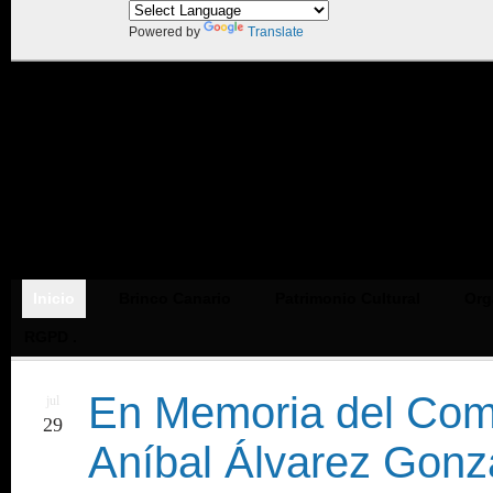
Powered by
Translate
Inicio
Brinco Canario
Patrimonio Cultural
Org
RGPD .
En Memoria del Com
jul
29
Aníbal Álvarez Gonz