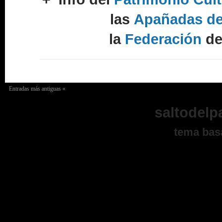
las
Apañadas d
la
Federación
d
Entradas más antiguas «
saltodelp
tema bas