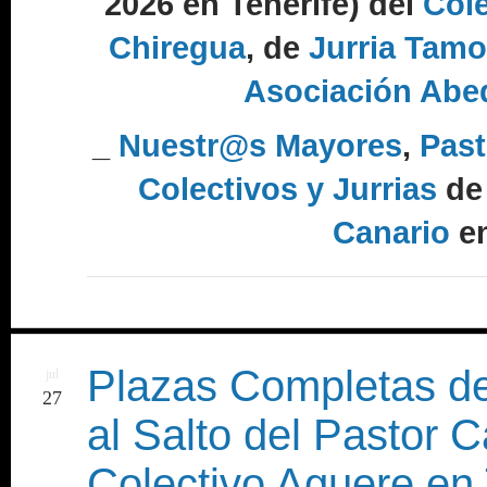
2026 en Tenerife) del
Cole
Chiregua
, de
Jurria Tam
Asociación Abe
_
Nuestr@s Mayores
,
Past
Colectivos y Jurrias
de
Canario
en
Plazas Completas de
jul
27
al Salto del Pastor 
Colectivo Aguere en 